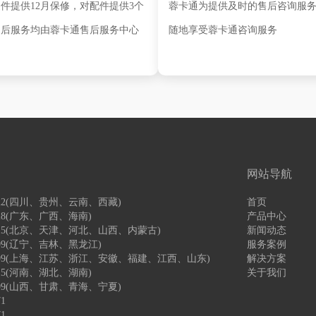
件提供12月保修，对配件提供3个
蓉卡通为提供及时的售后咨询服
售后服务均由蓉卡通售后服务中心
随地享受蓉卡通咨询服务
网站导航
2122(四川、贵州、云南、西藏)
首页
828(广东、广西、海南)
产品中心
54015(北京、天津、河北、山西、内蒙古)
新闻动态
9399(辽宁、吉林、黑龙江)
服务案例
85899(上海、江苏、浙江、安徽、福建、江西、山东)
解决方案
015(河南、湖北、湖南)
关于我们
5899(山西、甘肃、青海、宁夏)
1
1