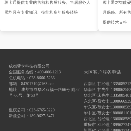
蓉卡通提供专业的售前和售后服务。售后服务人
蓉卡通对智能硬
员均具有专业知识、技能和多年服务经验
月保修。所有
提供技术支持
成都蓉卡科技有限公司
大区客户服务电话
全国服务热线：400-000-1213
总机电话：028-8666-5266
邮箱：84301719@163.com
西南区-甘经理:1335085
地址：成都市成华区双福一路66号 附57
华南区-甘先生:13980625
号-66号、附68号
华北区-宋先生:133500
东北区-吕女士:1308666
华东区-范女士:130880
重庆公司：023-6765-5220
华中区-范女士:18080811
新疆公司：189-9627-3471
西北区-吕经理:1308808
重庆市-邓经理:1899627347
新疆省-邓经理:1899627347