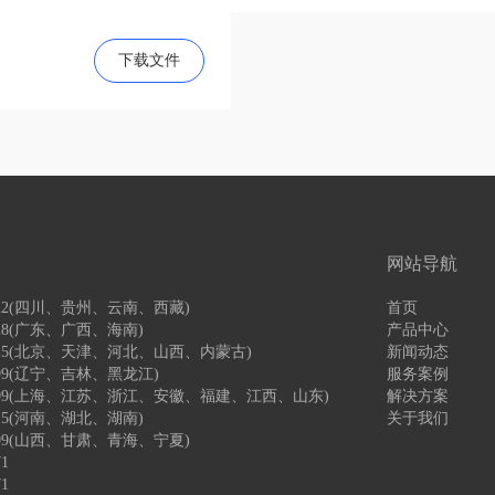
下载文件
网站导航
2122(四川、贵州、云南、西藏)
首页
828(广东、广西、海南)
产品中心
54015(北京、天津、河北、山西、内蒙古)
新闻动态
9399(辽宁、吉林、黑龙江)
服务案例
85899(上海、江苏、浙江、安徽、福建、江西、山东)
解决方案
015(河南、湖北、湖南)
关于我们
5899(山西、甘肃、青海、宁夏)
1
1