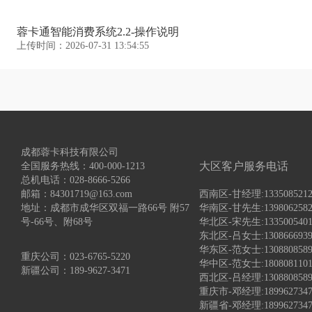
蓉卡通智能消费系统2.2-操作说明
上传时间：2026-07-31 13:54:55
成都蓉卡科技有限公司
大区客户服务电话
全国服务热线：400-000-1213
总机电话：028-8666-5266
邮箱：84301719@163.com
西南区-甘经理:1335085
地址：成都市成华区双福一路66号 附57
华南区-甘先生:13980625
号-66号、附68号
华北区-宋先生:133500
东北区-吕女士:1308666
华东区-范女士:130880
重庆公司：023-6765-5220
华中区-范女士:18080811
新疆公司：189-9627-3471
西北区-吕经理:1308808
重庆市-邓经理:1899627347
新疆省-邓经理:1899627347