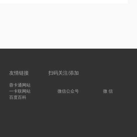
友情链接
扫码关注/添加
蓉卡通网站
一卡联网站
微信公众号
微 信
百度百科