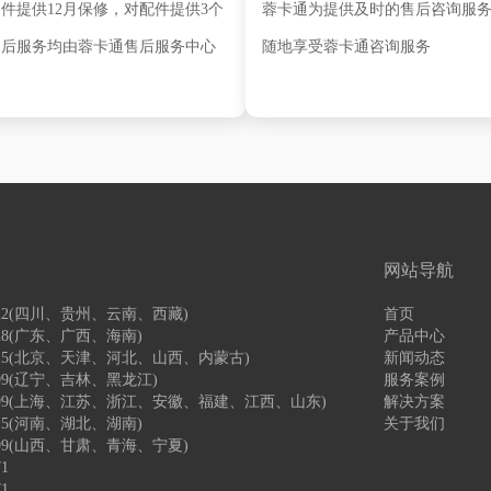
件提供12月保修，对配件提供3个
蓉卡通为提供及时的售后咨询服
售后服务均由蓉卡通售后服务中心
随地享受蓉卡通咨询服务
网站导航
2122(四川、贵州、云南、西藏)
首页
828(广东、广西、海南)
产品中心
54015(北京、天津、河北、山西、内蒙古)
新闻动态
9399(辽宁、吉林、黑龙江)
服务案例
85899(上海、江苏、浙江、安徽、福建、江西、山东)
解决方案
015(河南、湖北、湖南)
关于我们
5899(山西、甘肃、青海、宁夏)
1
1