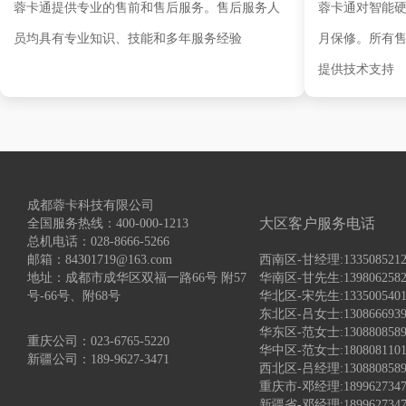
蓉卡通提供专业的售前和售后服务。售后服务人
蓉卡通对智能硬
员均具有专业知识、技能和多年服务经验
月保修。所有
提供技术支持
成都蓉卡科技有限公司
大区客户服务电话
全国服务热线：400-000-1213
总机电话：028-8666-5266
邮箱：84301719@163.com
西南区-甘经理:1335085
地址：成都市成华区双福一路66号 附57
华南区-甘先生:13980625
号-66号、附68号
华北区-宋先生:133500
东北区-吕女士:1308666
华东区-范女士:130880
重庆公司：023-6765-5220
华中区-范女士:18080811
新疆公司：189-9627-3471
西北区-吕经理:1308808
重庆市-邓经理:1899627347
新疆省-邓经理:1899627347